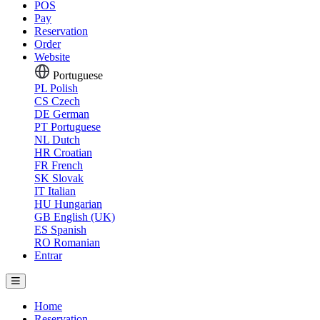
POS
Pay
Reservation
Order
Website
Portuguese
PL
Polish
CS
Czech
DE
German
PT
Portuguese
NL
Dutch
HR
Croatian
FR
French
SK
Slovak
IT
Italian
HU
Hungarian
GB
English (UK)
ES
Spanish
RO
Romanian
Entrar
Home
Reservation