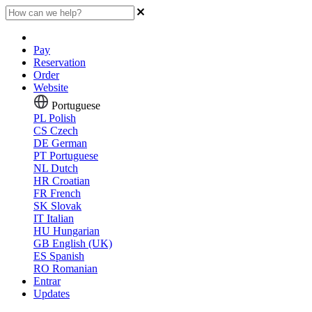
Pay
Reservation
Order
Website
Portuguese
PL
Polish
CS
Czech
DE
German
PT
Portuguese
NL
Dutch
HR
Croatian
FR
French
SK
Slovak
IT
Italian
HU
Hungarian
GB
English (UK)
ES
Spanish
RO
Romanian
Entrar
Updates