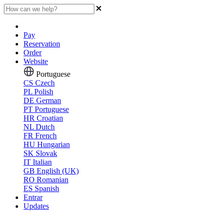
Pay
Reservation
Order
Website
Portuguese
CS
Czech
PL
Polish
DE
German
PT
Portuguese
HR
Croatian
NL
Dutch
FR
French
HU
Hungarian
SK
Slovak
IT
Italian
GB
English (UK)
RO
Romanian
ES
Spanish
Entrar
Updates