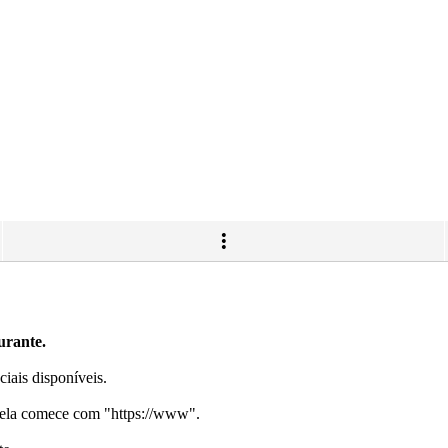
urante.
ociais disponíveis.
e ela comece com "
https://www
".