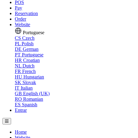
POS
Pay
Reservation
Order
Website
Portuguese
CS
Czech
PL
Polish
DE
German
PT
Portuguese
HR
Croatian
NL
Dutch
FR
French
HU
Hungarian
SK
Slovak
IT
Italian
GB
English (UK)
RO
Romanian
ES
Spanish
Entrar
Home
Website