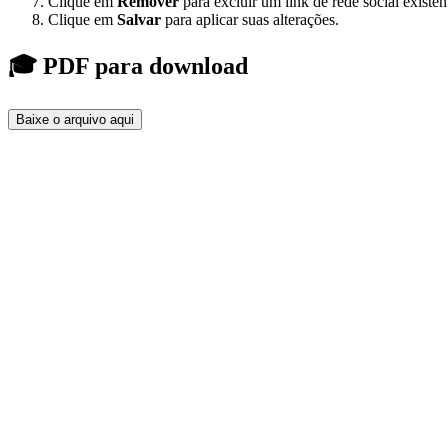
Clique em
Remover
para excluir um link de rede social existen
Clique em
Salvar
para aplicar suas alterações.
🎓 PDF para download
Baixe o arquivo aqui