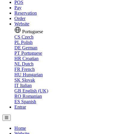
POS
Pay
Reservation
Order
Website
Portuguese
CS
Czech
PL
Polish
DE
German
PT
Portuguese
HR
Croatian
NL
Dutch
FR
French
HU
Hungarian
SK
Slovak
IT
Italian
GB
English (UK)
RO
Romanian
ES
Spanish
Entrar
Home
Website