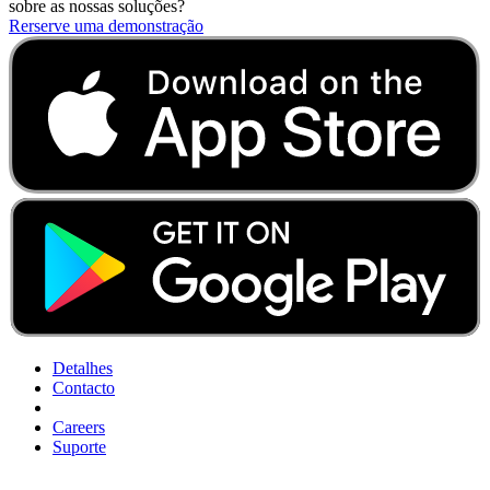
sobre as nossas soluções?
Rerserve uma demonstração
Detalhes
Contacto
Careers
Suporte