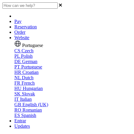
Pay
Reservation
Order
Website
Portuguese
CS
Czech
PL
Polish
DE
German
PT
Portuguese
HR
Croatian
NL
Dutch
FR
French
HU
Hungarian
SK
Slovak
IT
Italian
GB
English (UK)
RO
Romanian
ES
Spanish
Entrar
Updates