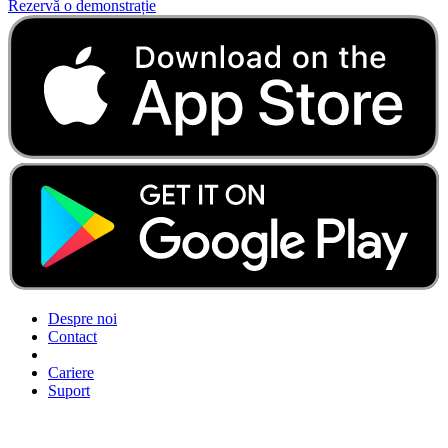
Rezervă o demonstrație
Despre noi
Contact
Cariere
Suport