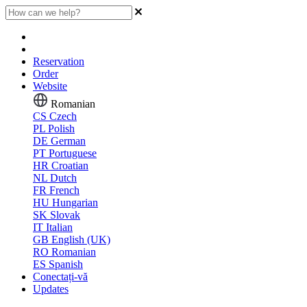
Reservation
Order
Website
Romanian
CS
Czech
PL
Polish
DE
German
PT
Portuguese
HR
Croatian
NL
Dutch
FR
French
HU
Hungarian
SK
Slovak
IT
Italian
GB
English (UK)
RO
Romanian
ES
Spanish
Conectați-vă
Updates