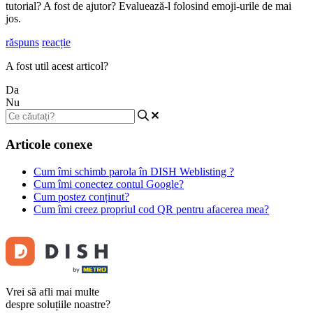
tutorial? A fost de ajutor? Evaluează-l folosind emoji-urile de mai
jos.
răspuns
reacție
A fost util acest articol?
Da
Nu
Articole conexe
Cum îmi schimb parola în DISH Weblisting ?
Cum îmi conectez contul Google?
Cum postez conținut?
Cum îmi creez propriul cod QR pentru afacerea mea?
Vrei să afli mai multe
despre soluțiile noastre?