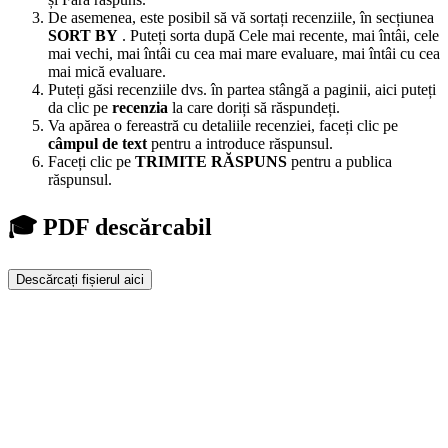
De asemenea, este posibil să vă sortați recenziile, în secțiunea
SORT BY
. Puteți sorta după Cele mai recente, mai întâi, cele
mai vechi, mai întâi cu cea mai mare evaluare, mai întâi cu cea
mai mică evaluare.
Puteți găsi recenziile dvs. în partea stângă a paginii, aici puteți
da clic pe
recenzia
la care doriți să răspundeți.
Va apărea o fereastră cu detaliile recenziei, faceți clic pe
câmpul de text
pentru a introduce răspunsul.
Faceți clic pe
TRIMITE RĂSPUNS
pentru a publica
răspunsul.
🎓 PDF descărcabil
Descărcați fișierul aici