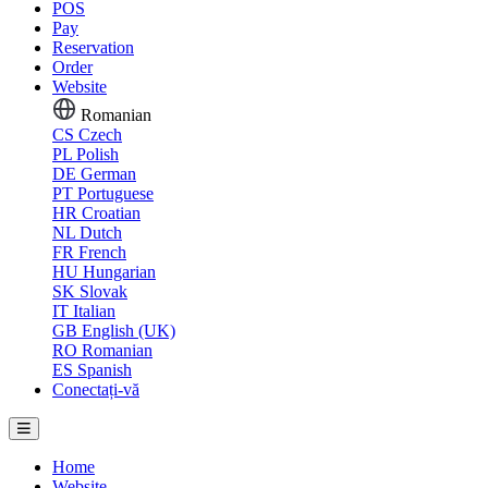
POS
Pay
Reservation
Order
Website
Romanian
CS
Czech
PL
Polish
DE
German
PT
Portuguese
HR
Croatian
NL
Dutch
FR
French
HU
Hungarian
SK
Slovak
IT
Italian
GB
English (UK)
RO
Romanian
ES
Spanish
Conectați-vă
Home
Website