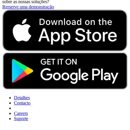
sobre as nossas soluções?
Rerserve uma demonstração
Detalhes
Contacto
Careers
Suporte