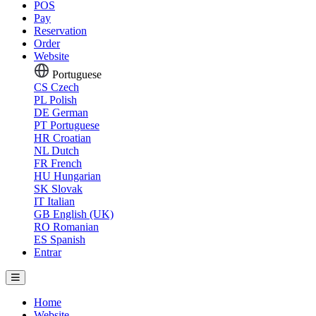
POS
Pay
Reservation
Order
Website
Portuguese
CS
Czech
PL
Polish
DE
German
PT
Portuguese
HR
Croatian
NL
Dutch
FR
French
HU
Hungarian
SK
Slovak
IT
Italian
GB
English (UK)
RO
Romanian
ES
Spanish
Entrar
Home
Website