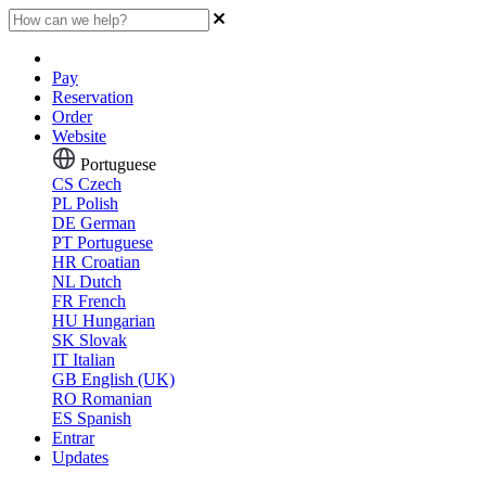
Pay
Reservation
Order
Website
Portuguese
CS
Czech
PL
Polish
DE
German
PT
Portuguese
HR
Croatian
NL
Dutch
FR
French
HU
Hungarian
SK
Slovak
IT
Italian
GB
English (UK)
RO
Romanian
ES
Spanish
Entrar
Updates