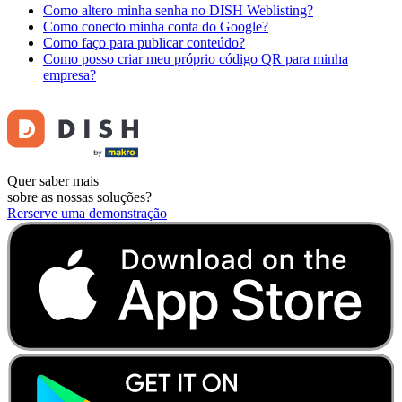
Como altero minha senha no DISH Weblisting?
Como conecto minha conta do Google?
Como faço para publicar conteúdo?
Como posso criar meu próprio código QR para minha
empresa?
Quer saber mais
sobre as nossas soluções?
Rerserve uma demonstração