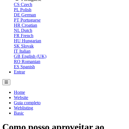
CS
Czech
PL
Polish
DE
German
PT
Portuguese
HR
Croatian
NL
Dutch
FR
French
HU
Hungarian
SK
Slovak
IT
Italian
GB
English (UK)
RO
Romanian
ES
Spanish
Entrar
Home
Website
Guia completo
Weblisting
Basic
Como posso aproveitar ao