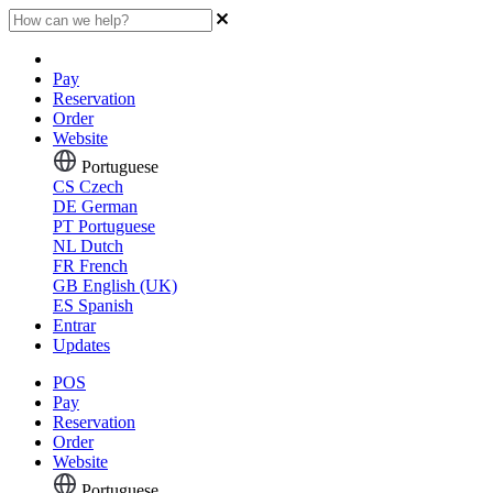
Pay
Reservation
Order
Website
Portuguese
CS
Czech
DE
German
PT
Portuguese
NL
Dutch
FR
French
GB
English (UK)
ES
Spanish
Entrar
Updates
POS
Pay
Reservation
Order
Website
Portuguese