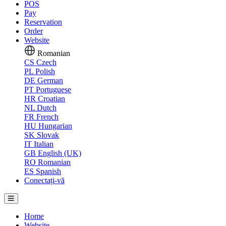
POS
Pay
Reservation
Order
Website
Romanian
CS
Czech
PL
Polish
DE
German
PT
Portuguese
HR
Croatian
NL
Dutch
FR
French
HU
Hungarian
SK
Slovak
IT
Italian
GB
English (UK)
RO
Romanian
ES
Spanish
Conectați-vă
Home
Website