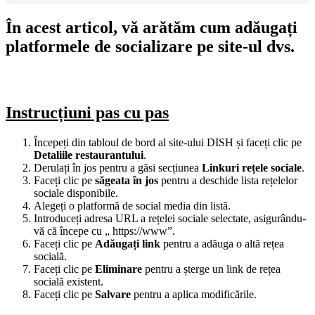
În acest articol, vă arătăm cum adăugați
platformele de socializare pe site-ul dvs.
Instrucțiuni pas cu pas
Începeți din tabloul de bord al site-ului DISH și faceți clic pe
Detaliile restaurantului
.
Derulați în jos pentru a găsi secțiunea
Linkuri rețele sociale
.
Faceți clic pe
săgeata în jos
pentru a deschide lista rețelelor
sociale disponibile.
Alegeți o platformă de social media din listă.
Introduceți adresa URL a rețelei sociale selectate, asigurându-
vă că începe cu „
https://www
”.
Faceți clic pe
Adăugați link
pentru a adăuga o altă rețea
socială.
Faceți clic pe
Eliminare
pentru a șterge un link de rețea
socială existent.
Faceți clic pe
Salvare
pentru a aplica modificările.