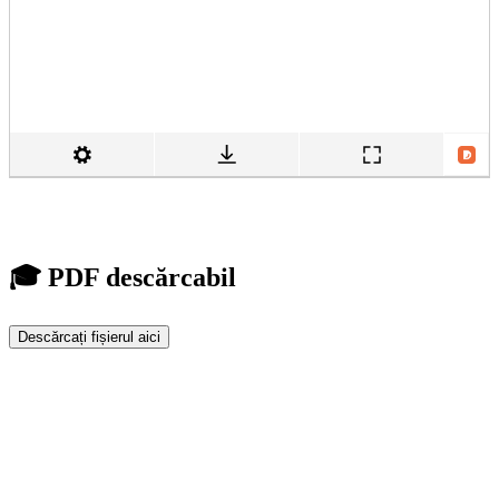
🎓 PDF descărcabil
Descărcați fișierul aici