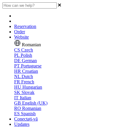
Reservation
Order
Website
Romanian
CS
Czech
PL
Polish
DE
German
PT
Portuguese
HR
Croatian
NL
Dutch
FR
French
HU
Hungarian
SK
Slovak
IT
Italian
GB
English (UK)
RO
Romanian
ES
Spanish
Conectați-vă
Updates