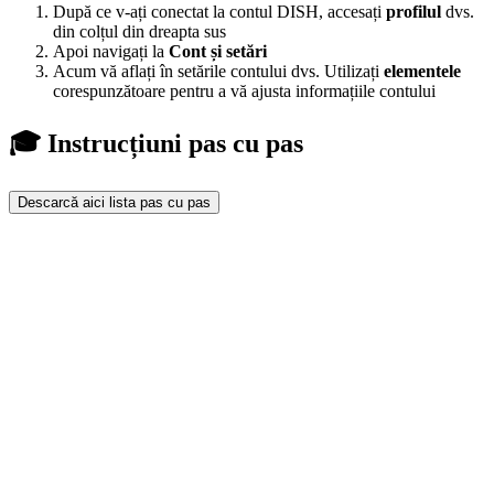
După ce v-ați conectat la contul DISH, accesați
profilul
dvs.
din colțul din dreapta sus
Apoi navigați la
Cont și setări
Acum vă aflați în setările contului dvs. Utilizați
elementele
corespunzătoare pentru a vă ajusta informațiile contului
🎓 Instrucțiuni pas cu pas
Descarcă aici lista pas cu pas