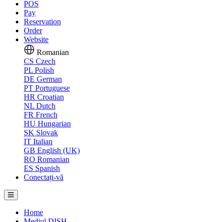
POS
Pay
Reservation
Order
Website
Romanian
CS
Czech
PL
Polish
DE
German
PT
Portuguese
HR
Croatian
NL
Dutch
FR
French
HU
Hungarian
SK
Slovak
IT
Italian
GB
English (UK)
RO
Romanian
ES
Spanish
Conectați-vă
Home
Mediul DISH