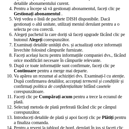
detaliile abonamentului curent.
Pentru a începe să vă gestionați abonamentul, faceți clic pe
Gestionați abonamentul
.
Veți vedea o listă de pachete DISH disponibile. Dacă
gestionați o altă unitate, utilizați meniul derulant pentru a o
selecta pe cea corectă.
Alegeți pachetul la care doriți să faceți upgrade făcând clic pe
butonul
Alegeți
corespunzător.
Examinați detaliile unității dvs. și actualizați orice informații
învechite folosind câmpurile furnizate.
Faceți același lucru pentru informațiile companiei dvs., făcând
orice modificări necesare în câmpurile relevante.
După ce toate informațiile sunt confirmate, faceți clic pe
Continuare
pentru a merge mai departe.
Va apărea un rezumat al achiziției dvs. Examinați-l cu atenție.
După confirmarea detaliilor, acceptați
termenii și condițiile
și
confirmați
politica de confidențialitate
bifând casetele
corespunzătoare.
Faceți clic pe
Cumpărați acum
pentru a trece la ecranul de
plată.
Selectați metoda de plată preferată făcând clic pe câmpul
corespunzător.
Introduceți detaliile de plată și apoi faceți clic pe
Plătiți
pentru
a finaliza comanda.
Pentru a reveni la tabloul de bord, derulați în jos și faceți clic