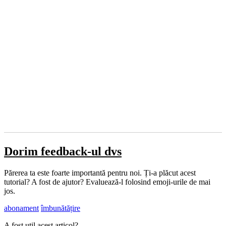
Dorim feedback-ul dvs
Părerea ta este foarte importantă pentru noi. Ți-a plăcut acest
tutorial? A fost de ajutor? Evaluează-l folosind emoji-urile de mai
jos.
abonament
îmbunătățire
A fost util acest articol?