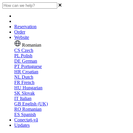
Reservation
Order
Website
Romanian
CS
Czech
PL
Polish
DE
German
PT
Portuguese
HR
Croatian
NL
Dutch
FR
French
HU
Hungarian
SK
Slovak
IT
Italian
GB
English (UK)
RO
Romanian
ES
Spanish
Conectați-vă
Updates