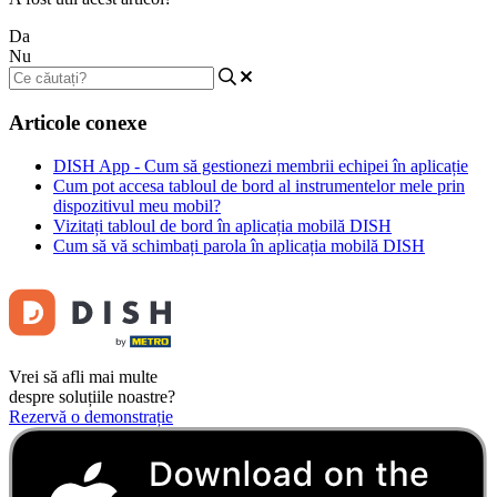
Da
Nu
Articole conexe
DISH App - Cum să gestionezi membrii echipei în aplicație
Cum pot accesa tabloul de bord al instrumentelor mele prin
dispozitivul meu mobil?
Vizitați tabloul de bord în aplicația mobilă DISH
Cum să vă schimbați parola în aplicația mobilă DISH
Vrei să afli mai multe
despre soluțiile noastre?
Rezervă o demonstrație