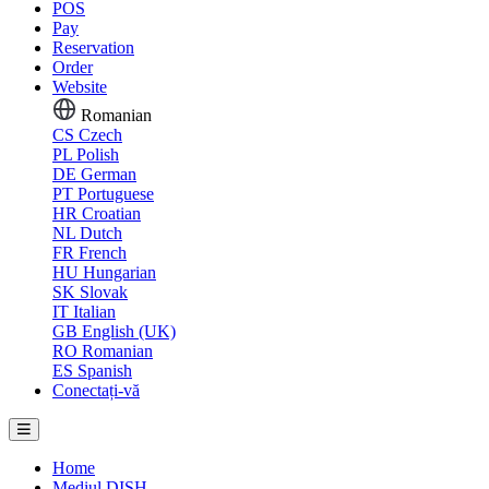
POS
Pay
Reservation
Order
Website
Romanian
CS
Czech
PL
Polish
DE
German
PT
Portuguese
HR
Croatian
NL
Dutch
FR
French
HU
Hungarian
SK
Slovak
IT
Italian
GB
English (UK)
RO
Romanian
ES
Spanish
Conectați-vă
Home
Mediul DISH