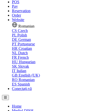
POS
Pay
Reservation
Order
Website
Romanian
CS
Czech
PL
Polish
DE
German
PT
Portuguese
HR
Croatian
NL
Dutch
FR
French
HU
Hungarian
SK
Slovak
IT
Italian
GB
English (UK)
RO
Romanian
ES
Spanish
Conectați-vă
Home
Mediul DISH