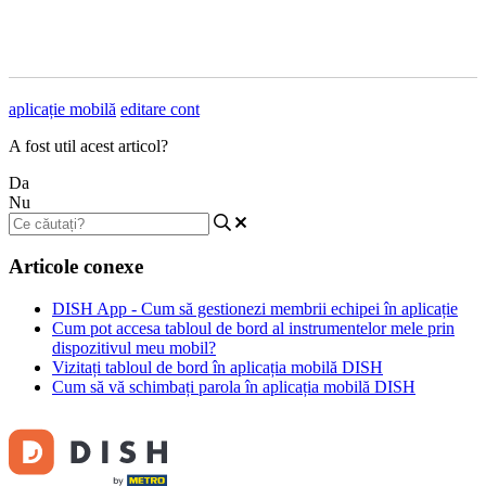
aplicație mobilă
editare cont
A fost util acest articol?
Da
Nu
Articole conexe
DISH App - Cum să gestionezi membrii echipei în aplicație
Cum pot accesa tabloul de bord al instrumentelor mele prin
dispozitivul meu mobil?
Vizitați tabloul de bord în aplicația mobilă DISH
Cum să vă schimbați parola în aplicația mobilă DISH