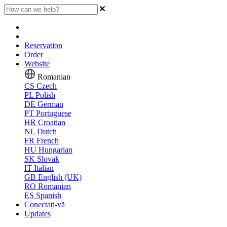
Reservation
Order
Website
Romanian
CS
Czech
PL
Polish
DE
German
PT
Portuguese
HR
Croatian
NL
Dutch
FR
French
HU
Hungarian
SK
Slovak
IT
Italian
GB
English (UK)
RO
Romanian
ES
Spanish
Conectați-vă
Updates