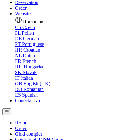
Reservation
Order
Website
Romanian
CS
Czech
PL
Polish
DE
German
PT
Portuguese
HR
Croatian
NL
Dutch
FR
French
HU
Hungarian
SK
Slovak
IT
Italian
GB
English (UK)
RO
Romanian
ES
Spanish
Conectați-vă
Home
Order
Ghid complet
Configurati DISH Order