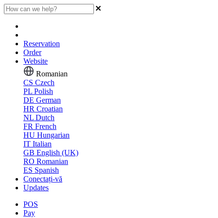
Reservation
Order
Website
Romanian
CS
Czech
PL
Polish
DE
German
HR
Croatian
NL
Dutch
FR
French
HU
Hungarian
IT
Italian
GB
English (UK)
RO
Romanian
ES
Spanish
Conectați-vă
Updates
POS
Pay