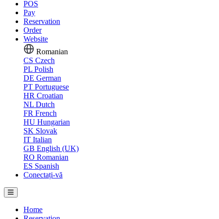
POS
Pay
Reservation
Order
Website
Romanian
CS
Czech
PL
Polish
DE
German
PT
Portuguese
HR
Croatian
NL
Dutch
FR
French
HU
Hungarian
SK
Slovak
IT
Italian
GB
English (UK)
RO
Romanian
ES
Spanish
Conectați-vă
Home
Reservation