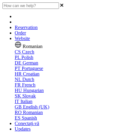
Reservation
Order
Website
Romanian
CS
Czech
PL
Polish
DE
German
PT
Portuguese
HR
Croatian
NL
Dutch
FR
French
HU
Hungarian
SK
Slovak
IT
Italian
GB
English (UK)
RO
Romanian
ES
Spanish
Conectați-vă
Updates