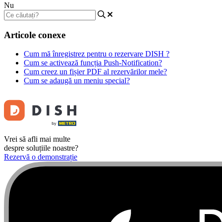
Nu
Articole conexe
Cum mă înregistrez pentru o rezervare DISH ?
Cum se activează funcția Push-Notification?
Cum creez un fișier PDF al rezervărilor mele?
Cum se adaugă un meniu special?
Vrei să afli mai multe
despre soluțiile noastre?
Rezervă o demonstrație