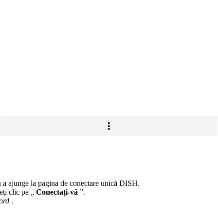
 a ajunge la pagina de conectare unică DISH.
eți clic pe „
Conectați-vă
”.
ord
.