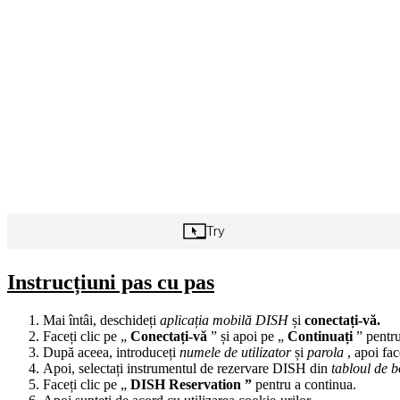
Instrucțiuni pas cu pas
Mai întâi, deschideți
aplicația mobilă DISH
și
conectați-vă.
Faceți clic pe „
Conectați-vă
” și apoi pe „
Continuați
” pentru
După aceea, introduceți
numele de utilizator
și
parola
, apoi fac
Apoi, selectați instrumentul de rezervare DISH din
tabloul de b
Faceți clic pe „
DISH Reservation ”
pentru a continua.