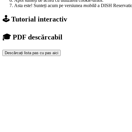
Apoi sunteți de acord cu utilizarea cookie-urilor.
Asta este! Sunteți acum pe versiunea
mobilă
a DISH Reservati
🕹️ Tutorial interactiv
🎓 PDF descărcabil
Descărcați lista pas cu pas aici