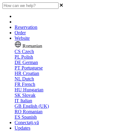
Reservation
Order
Website
Romanian
CS
Czech
PL
Polish
DE
German
PT
Portuguese
HR
Croatian
NL
Dutch
FR
French
HU
Hungarian
SK
Slovak
IT
Italian
GB
English (UK)
RO
Romanian
ES
Spanish
Conectați-vă
Updates