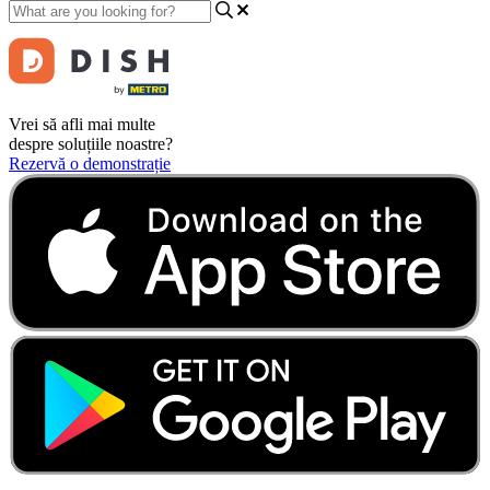
Vrei să afli mai multe
despre soluțiile noastre?
Rezervă o demonstrație