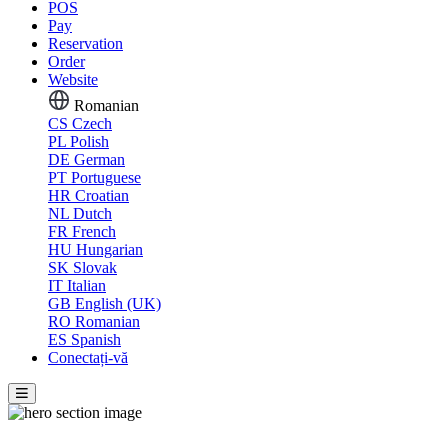
POS
Pay
Reservation
Order
Website
Romanian
CS
Czech
PL
Polish
DE
German
PT
Portuguese
HR
Croatian
NL
Dutch
FR
French
HU
Hungarian
SK
Slovak
IT
Italian
GB
English (UK)
RO
Romanian
ES
Spanish
Conectați-vă