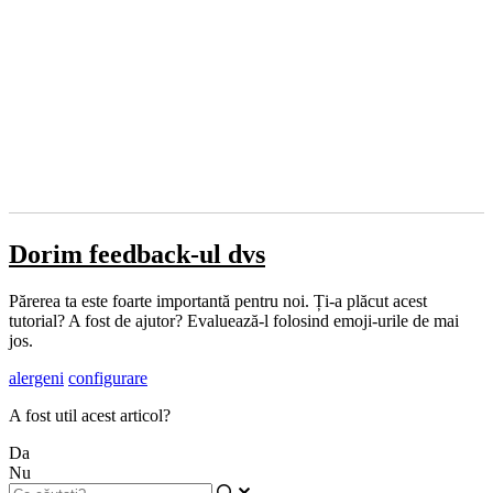
Dorim feedback-ul dvs
Părerea ta este foarte importantă pentru noi. Ți-a plăcut acest
tutorial? A fost de ajutor? Evaluează-l folosind emoji-urile de mai
jos.
alergeni
configurare
A fost util acest articol?
Da
Nu