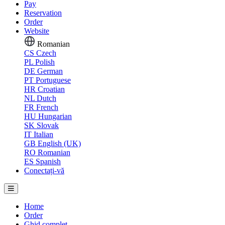
Pay
Reservation
Order
Website
Romanian
CS
Czech
PL
Polish
DE
German
PT
Portuguese
HR
Croatian
NL
Dutch
FR
French
HU
Hungarian
SK
Slovak
IT
Italian
GB
English (UK)
RO
Romanian
ES
Spanish
Conectați-vă
Home
Order
Ghid complet