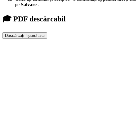
pe
Salvare
.
🎓 PDF descărcabil
Descărcați fișierul aici