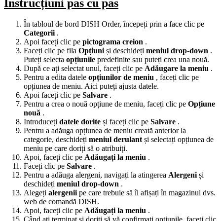
Instrucțiuni pas cu pas
În tabloul de bord DISH Order, începeți prin a face clic pe
Categorii
.
Apoi faceți clic pe
pictograma creion
.
Faceți clic pe fila
Opțiuni
și deschideți
meniul drop-down
.
Puteți selecta
opțiunile
predefinite sau puteți crea una nouă.
După ce ați selectat unul, faceți clic pe
Adăugare la meniu
.
Pentru a edita datele
opțiunilor de meniu
, faceți clic pe
opțiunea de meniu. Aici puteți ajusta datele.
Apoi faceți clic pe
Salvare
.
Pentru a crea o nouă opțiune de meniu, faceți clic pe
Opțiune
nouă
.
Introduceți
datele dorite
și faceți clic pe
Salvare
.
Pentru a adăuga opțiunea de meniu creată anterior la
categorie, deschideți
meniul derulant
și selectați opțiunea de
meniu pe care doriți să o atribuiți.
Apoi, faceți clic pe
Adăugați la meniu
.
Faceți clic pe
Salvare
.
Pentru a adăuga alergeni, navigați la atingerea
Alergeni
și
deschideți
meniul drop-down
.
Alegeți
alergenii
pe care trebuie să îi afișați în magazinul dvs.
web de comandă DISH.
Apoi, faceți clic pe
Adăugați la meniu
.
Când ați terminat și doriți să vă confirmați opțiunile, faceți clic