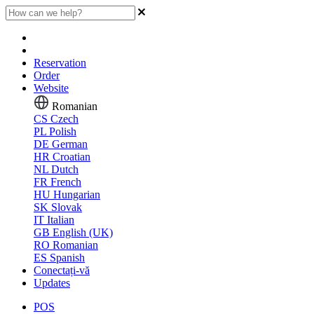
Reservation
Order
Website
Romanian
CS
Czech
PL
Polish
DE
German
HR
Croatian
NL
Dutch
FR
French
HU
Hungarian
SK
Slovak
IT
Italian
GB
English (UK)
RO
Romanian
ES
Spanish
Conectați-vă
Updates
POS