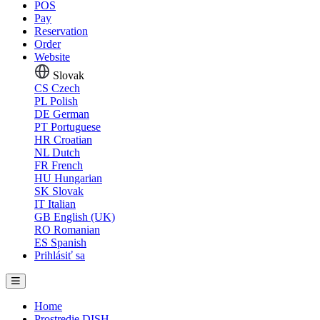
POS
Pay
Reservation
Order
Website
Slovak
CS
Czech
PL
Polish
DE
German
PT
Portuguese
HR
Croatian
NL
Dutch
FR
French
HU
Hungarian
SK
Slovak
IT
Italian
GB
English (UK)
RO
Romanian
ES
Spanish
Prihlásiť sa
Home
Prostredie DISH