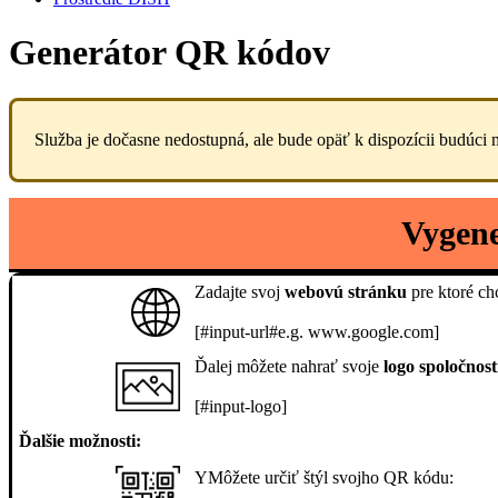
Generátor QR kódov
Služba je dočasne nedostupná, ale bude opäť k dispozícii budúci 
Vygene
Zadajte svoj
webovú stránku
pre ktoré c
[#input-url#e.g. www.google.com]
Ďalej môžete nahrať svoje
logo spoločnost
[#input-logo]
Ďalšie možnosti:
YMôžete určiť štýl svojho QR kódu: