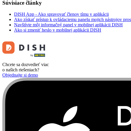
Súvisiace články
DISH App - Ako spravovať členov tímu v aplikácii
Ako získať prístup k ovládaciemu panelu mojich nástrojov pro
Navštívte môj informačný panel v mobilnej aplikácii DISH
Ako si zmeniť heslo v mobilnej aplikácii DISH
Chcete sa dozvedieť viac
o našich riešeniach?
Objednajte si demo