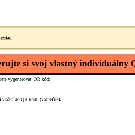
mesiac.
rujte si svoj vlastný individuálny
hcete vygenerovať QR kód:
i
vložiť do QR kódu (voliteľné):