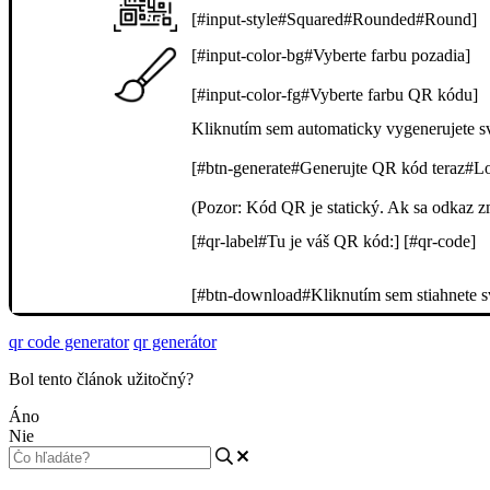
[#input-style#Squared#Rounded#Round]
[#input-color-bg#Vyberte farbu pozadia]
[#input-color-fg#Vyberte farbu QR kódu]
Kliknutím sem automaticky vygenerujete 
[#btn-generate#Generujte QR kód teraz#Loa
(Pozor: Kód QR je statický. Ak sa odkaz z
[#qr-label#Tu je váš QR kód:] [#qr-code]
[#btn-download#Kliknutím sem stiahnete s
qr code generator
qr generátor
Bol tento článok užitočný?
Áno
Nie