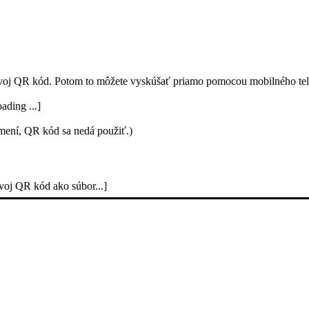
svoj QR kód. Potom to môžete vyskúšať priamo pomocou mobilného tel
ding ...]
mení, QR kód sa nedá použiť.)
voj QR kód ako súbor...]