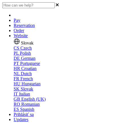
Pay
Reservation
Order
Website
Slovak
CS
Czech
PL
Polish
DE
German
PT
Portuguese
HR
Croatian
NL
Dutch
FR
French
HU
Hungarian
SK
Slovak
IT
Italian
GB
English (UK)
RO
Romanian
ES
Spanish
Prihlásiť sa
Updates