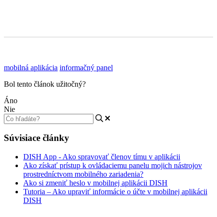
mobilná aplikácia
informačný panel
Bol tento článok užitočný?
Áno
Nie
Súvisiace články
DISH App - Ako spravovať členov tímu v aplikácii
Ako získať prístup k ovládaciemu panelu mojich nástrojov
prostredníctvom mobilného zariadenia?
Ako si zmeniť heslo v mobilnej aplikácii DISH
Tutoria – Ako upraviť informácie o účte v mobilnej aplikácii
DISH