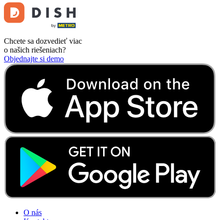
Chcete sa dozvedieť viac
o našich riešeniach?
Objednajte si demo
O nás