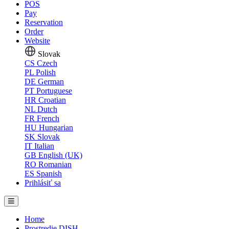
POS
Pay
Reservation
Order
Website
Slovak
CS
Czech
PL
Polish
DE
German
PT
Portuguese
HR
Croatian
NL
Dutch
FR
French
HU
Hungarian
SK
Slovak
IT
Italian
GB
English (UK)
RO
Romanian
ES
Spanish
Prihlásiť sa
Home
Prostredie DISH