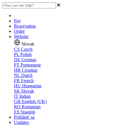
Pay
Reservation
Order
Website
Slovak
CS
Czech
PL
Polish
DE
German
PT
Portuguese
HR
Croatian
NL
Dutch
FR
French
HU
Hungarian
SK
Slovak
IT
Italian
GB
English (UK)
RO
Romanian
ES
Spanish
Prihlásiť sa
Updates