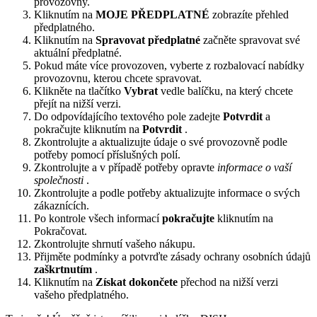
provozovny.
Kliknutím na
MOJE PŘEDPLATNÉ
zobrazíte přehled
předplatného.
Kliknutím na
Spravovat předplatné
začněte spravovat své
aktuální předplatné.
Pokud máte více provozoven, vyberte z rozbalovací nabídky
provozovnu, kterou chcete spravovat.
Klikněte na tlačítko
Vybrat
vedle balíčku, na který chcete
přejít na nižší verzi.
Do odpovídajícího textového pole zadejte
Potvrdit
a
pokračujte kliknutím na
Potvrdit
.
Zkontrolujte a aktualizujte údaje o své provozovně podle
potřeby pomocí příslušných polí.
Zkontrolujte a v případě potřeby opravte
informace o vaší
společnosti
.
Zkontrolujte a podle potřeby aktualizujte informace o svých
zákaznících.
Po kontrole všech informací
pokračujte
kliknutím na
Pokračovat.
Zkontrolujte shrnutí vašeho nákupu.
Přijměte podmínky a potvrďte zásady ochrany osobních údajů
zaškrtnutím
.
Kliknutím na
Získat dokončete
přechod na nižší verzi
vašeho předplatného.