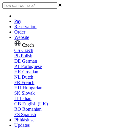
Pay
Reservation
Order
Website
Czech
CS
Czech
PL
Polish
DE
German
PT
Portuguese
HR
Croatian
NL
Dutch
FR
French
HU
Hungarian
SK
Slovak
IT
Italian
GB
English (UK)
RO
Romanian
ES
Spanish
Přihlásit se
Updates