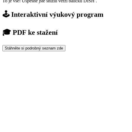
To je vše! Úspěšně jste snížili verzi balíčku DISH .
🕹️ Interaktivní výukový program
🎓 PDF ke stažení
Stáhněte si podrobný seznam zde