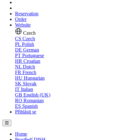
Reservation
Order
Website
Czech
CS
Czech
PL
Polish
DE
German
PT
Portuguese
HR
Croatian
NL
Dutch
FR
French
HU
Hungarian
SK
Slovak
IT
Italian
GB
English (UK)
RO
Romanian
ES
Spanish
Přihlásit se
Home
Prostředí DISH