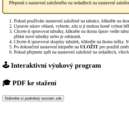
Přepnutí z nastavení založeného na sedadlech na nastavení založen
Pokud používáte nastavení založené na tabulce, klikněte na ikon
Upravte název oblasti, vyberte, zda si ji mohou hosté vybrat běh
Chcete-li spravovat tabulky, klikněte na ikonu úprav vedle tabulk
přidat nové tabulky nebo je odstranit.
Chcete-li spravovat skupiny tabulek, klikněte na ikonu tužky. M
Po dokončení nastavení klepněte na
ULOŽIT
pro použití změ
Pokud přepnete zpět na nastavení založené na sedadlech, všechn
🕹️ Interaktivní výukový program
🎓 PDF ke stažení
Stáhněte si podrobný seznam zde