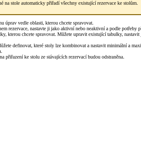
é na stole automaticky přiřadí všechny existující rezervace ke stolům.
u úprav vedle oblasti, kterou chcete spravovat.
em rezervace, nastavte ji jako aktivní nebo neaktivní a podle potřeby př
y, kterou chcete spravovat. Můžete upravit existující tabulky, nastavit j
ůžete definovat, které stoly lze kombinovat a nastavit minimální a max
n.
a přiřazení ke stolu ze stávajících rezervací budou odstraněna.