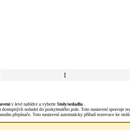
avení
v levé nabídce a vyberte
Stoly/sedadla
.
t dostupných sedadel do poskytnutého pole. Toto nastavení spravuje r
řepnutím přepínače. Toto nastavení automaticky přiřadí rezervace ke stol