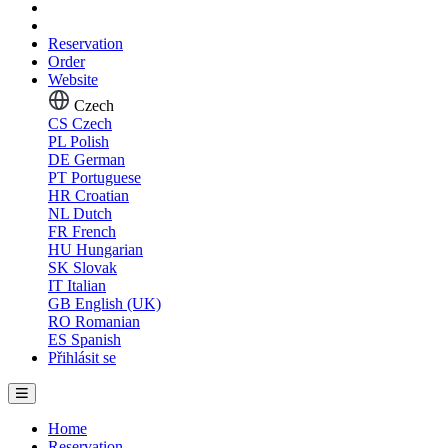
Reservation
Order
Website
Czech
CS
Czech
PL
Polish
DE
German
PT
Portuguese
HR
Croatian
NL
Dutch
FR
French
HU
Hungarian
SK
Slovak
IT
Italian
GB
English (UK)
RO
Romanian
ES
Spanish
Přihlásit se
Home
Reservation