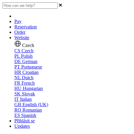
Pay
Reservation
Order
Website
Czech
CS
Czech
PL
Polish
DE
German
PT
Portuguese
HR
Croatian
NL
Dutch
FR
French
HU
Hungarian
SK
Slovak
IT
Italian
GB
English (UK)
RO
Romanian
ES
Spanish
Přihlásit se
Updates