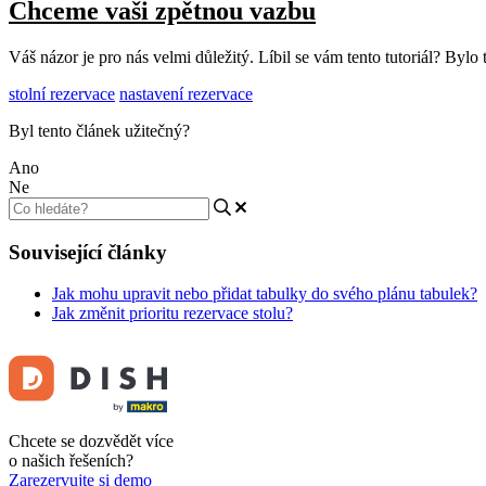
Chceme vaši zpětnou vazbu
Váš názor je pro nás velmi důležitý. Líbil se vám tento tutoriál? Byl
stolní rezervace
nastavení rezervace
Byl tento článek užitečný?
Ano
Ne
Související články
Jak mohu upravit nebo přidat tabulky do svého plánu tabulek?
Jak změnit prioritu rezervace stolu?
Chcete se dozvědět více
o našich řešeních?
Zarezervujte si demo