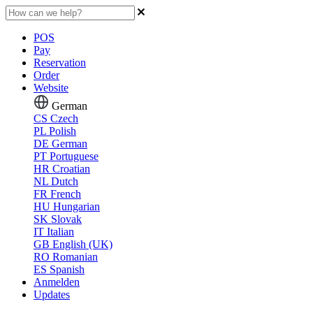
POS
Pay
Reservation
Order
Website
German
CS
Czech
PL
Polish
DE
German
PT
Portuguese
HR
Croatian
NL
Dutch
FR
French
HU
Hungarian
SK
Slovak
IT
Italian
GB
English (UK)
RO
Romanian
ES
Spanish
Anmelden
Updates