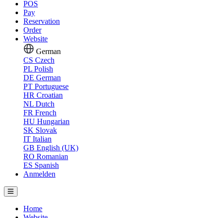
POS
Pay
Reservation
Order
Website
German
CS
Czech
PL
Polish
DE
German
PT
Portuguese
HR
Croatian
NL
Dutch
FR
French
HU
Hungarian
SK
Slovak
IT
Italian
GB
English (UK)
RO
Romanian
ES
Spanish
Anmelden
Home
Website