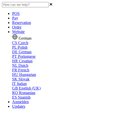
POS
Pay
Reservation
Order
Website
German
CS
Czech
PL
Polish
DE
German
PT
Portuguese
HR
Croatian
NL
Dutch
FR
French
HU
Hungarian
SK
Slovak
IT
Italian
GB
English (UK)
RO
Romanian
ES
Spanish
Anmelden
Updates