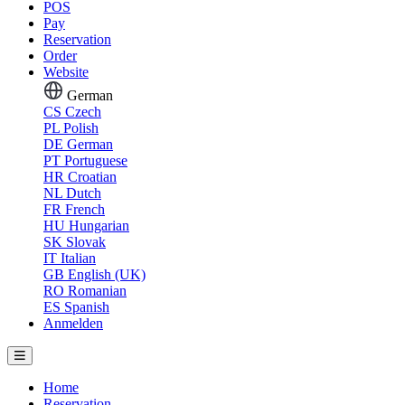
POS
Pay
Reservation
Order
Website
German
CS
Czech
PL
Polish
DE
German
PT
Portuguese
HR
Croatian
NL
Dutch
FR
French
HU
Hungarian
SK
Slovak
IT
Italian
GB
English (UK)
RO
Romanian
ES
Spanish
Anmelden
Home
Reservation