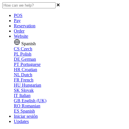
POS
Pay
Reservation
Order
Website
Spanish
CS
Czech
PL
Polish
DE
German
PT
Portuguese
HR
Croatian
NL
Dutch
FR
French
HU
Hungarian
SK
Slovak
IT
Italian
GB
English (UK)
RO
Romanian
ES
Spanish
Iniciar sesión
Updates