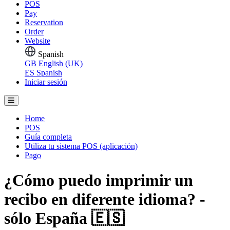
POS
Pay
Reservation
Order
Website
Spanish
GB
English (UK)
ES
Spanish
Iniciar sesión
Home
POS
Guía completa
Utiliza tu sistema POS (aplicación)
Pago
¿Cómo puedo imprimir un
recibo en diferente idioma? -
sólo España 🇪🇸