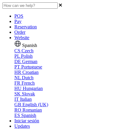
POS
Pay
Reservation
Order
Website
Spanish
CS
Czech
PL
Polish
DE
German
PT
Portuguese
HR
Croatian
NL
Dutch
FR
French
HU
Hungarian
SK
Slovak
IT
Italian
GB
English (UK)
RO
Romanian
ES
Spanish
Iniciar sesión
Updates