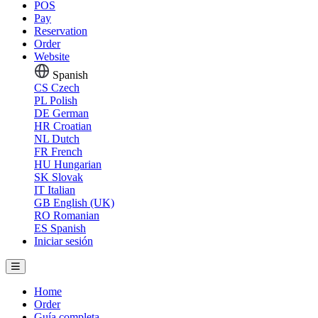
POS
Pay
Reservation
Order
Website
Spanish
CS
Czech
PL
Polish
DE
German
HR
Croatian
NL
Dutch
FR
French
HU
Hungarian
SK
Slovak
IT
Italian
GB
English (UK)
RO
Romanian
ES
Spanish
Iniciar sesión
Home
Order
Guía completa