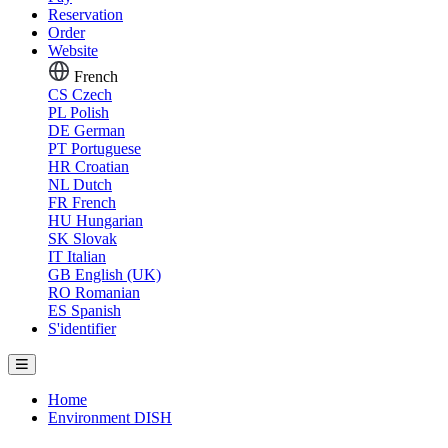
Reservation
Order
Website
French
CS
Czech
PL
Polish
DE
German
PT
Portuguese
HR
Croatian
NL
Dutch
FR
French
HU
Hungarian
SK
Slovak
IT
Italian
GB
English (UK)
RO
Romanian
ES
Spanish
S'identifier
Home
Environment DISH