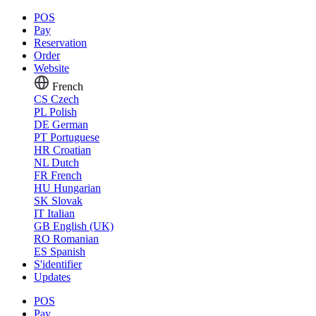
POS
Pay
Reservation
Order
Website
French
CS
Czech
PL
Polish
DE
German
PT
Portuguese
HR
Croatian
NL
Dutch
FR
French
HU
Hungarian
SK
Slovak
IT
Italian
GB
English (UK)
RO
Romanian
ES
Spanish
S'identifier
Updates
POS
Pay