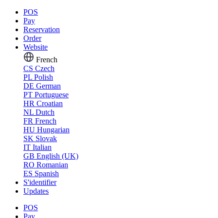
POS
Pay
Reservation
Order
Website
French
CS
Czech
PL
Polish
DE
German
PT
Portuguese
HR
Croatian
NL
Dutch
FR
French
HU
Hungarian
SK
Slovak
IT
Italian
GB
English (UK)
RO
Romanian
ES
Spanish
S'identifier
Updates
POS
Pay