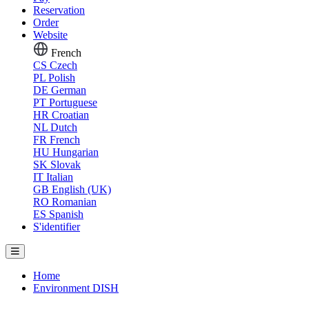
Reservation
Order
Website
French
CS
Czech
PL
Polish
DE
German
PT
Portuguese
HR
Croatian
NL
Dutch
FR
French
HU
Hungarian
SK
Slovak
IT
Italian
GB
English (UK)
RO
Romanian
ES
Spanish
S'identifier
Home
Environment DISH