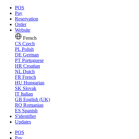
POS
Pay
Reservation
Order
Website
French
CS
Czech
PL
Polish
DE
German
PT
Portuguese
HR
Croatian
NL
Dutch
FR
French
HU
Hungarian
SK
Slovak
IT
Italian
GB
English (UK)
RO
Romanian
ES
Spanish
S'identifier
Updates
POS
Pay