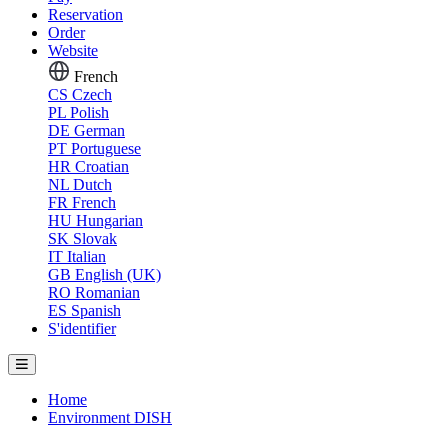
Reservation
Order
Website
French
CS
Czech
PL
Polish
DE
German
PT
Portuguese
HR
Croatian
NL
Dutch
FR
French
HU
Hungarian
SK
Slovak
IT
Italian
GB
English (UK)
RO
Romanian
ES
Spanish
S'identifier
Home
Environment DISH