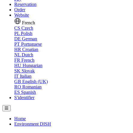
Reservation
Order
Website
French
CS
Czech
PL
Polish
DE
German
PT
Portuguese
HR
Croatian
NL
Dutch
FR
French
HU
Hungarian
SK
Slovak
IT
Italian
GB
English (UK)
RO
Romanian
ES
Spanish
S'identifier
Home
Environment DISH