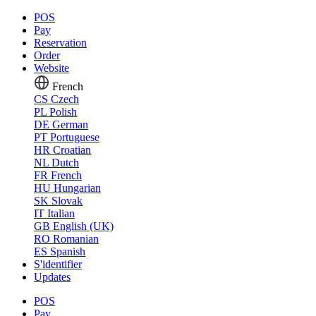
POS
Pay
Reservation
Order
Website
French
CS
Czech
PL
Polish
DE
German
PT
Portuguese
HR
Croatian
NL
Dutch
FR
French
HU
Hungarian
SK
Slovak
IT
Italian
GB
English (UK)
RO
Romanian
ES
Spanish
S'identifier
Updates
POS
Pay