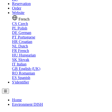
Reservation
Order
Website
French
CS
Czech
PL
Polish
DE
German
PT
Portuguese
HR
Croatian
NL
Dutch
FR
French
HU
Hungarian
SK
Slovak
IT
Italian
GB
English (UK)
RO
Romanian
ES
Spanish
S'identifier
Home
Environment DISH