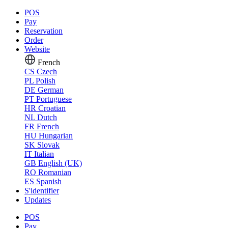
POS
Pay
Reservation
Order
Website
French
CS
Czech
PL
Polish
DE
German
PT
Portuguese
HR
Croatian
NL
Dutch
FR
French
HU
Hungarian
SK
Slovak
IT
Italian
GB
English (UK)
RO
Romanian
ES
Spanish
S'identifier
Updates
POS
Pay