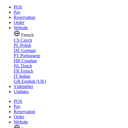
POS
Pay
Reservation
Order
Website
French
CS
Czech
PL
Polish
DE
German
PT
Portuguese
HR
Croatian
NL
Dutch
FR
French
IT
Italian
GB
English (UK)
S'identifier
Updates
POS
Pay
Reservation
Order
Website