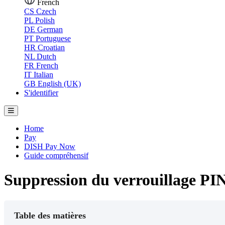
French
CS
Czech
PL
Polish
DE
German
PT
Portuguese
HR
Croatian
NL
Dutch
FR
French
IT
Italian
GB
English (UK)
S'identifier
Home
Pay
DISH Pay Now
Guide compréhensif
Suppression du verrouillage PI
Table des matières