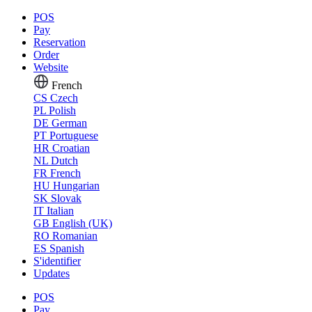
POS
Pay
Reservation
Order
Website
French
CS
Czech
PL
Polish
DE
German
PT
Portuguese
HR
Croatian
NL
Dutch
FR
French
HU
Hungarian
SK
Slovak
IT
Italian
GB
English (UK)
RO
Romanian
ES
Spanish
S'identifier
Updates
POS
Pay