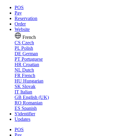
POS
Pay
Reservation
Order
Website
French
CS
Czech
PL
Polish
DE
German
PT
Portuguese
HR
Croatian
NL
Dutch
FR
French
HU
Hungarian
SK
Slovak
IT
Italian
GB
English (UK)
RO
Romanian
ES
Spanish
S'identifier
Updates
POS
Pay