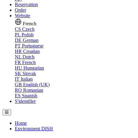
Reservation
Order
Website
French
CS
Czech
PL
Polish
DE
German
PT
Portuguese
HR
Croatian
NL
Dutch
FR
French
HU
Hungarian
SK
Slovak
IT
Italian
GB
English (UK)
RO
Romanian
ES
Spanish
S'identifier
Home
Environment DISH