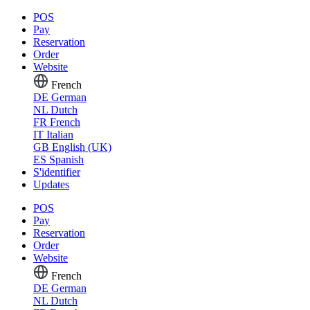
POS
Pay
Reservation
Order
Website
French
DE
German
NL
Dutch
FR
French
IT
Italian
GB
English (UK)
ES
Spanish
S'identifier
Updates
POS
Pay
Reservation
Order
Website
French
DE
German
NL
Dutch