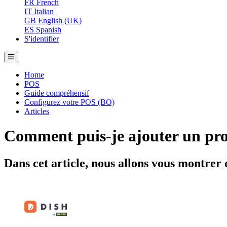
FR
French
IT
Italian
GB
English (UK)
ES
Spanish
S'identifier
Home
POS
Guide compréhensif
Configurez votre POS (BO)
Articles
Comment puis-je ajouter un prod
Dans cet article, nous allons vous montrer