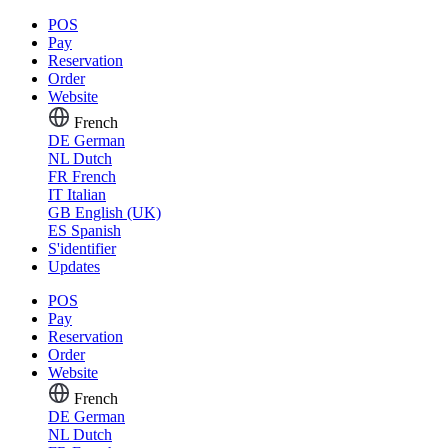
POS
Pay
Reservation
Order
Website
French
DE
German
NL
Dutch
FR
French
IT
Italian
GB
English (UK)
ES
Spanish
S'identifier
Updates
POS
Pay
Reservation
Order
Website
French
DE
German
NL
Dutch