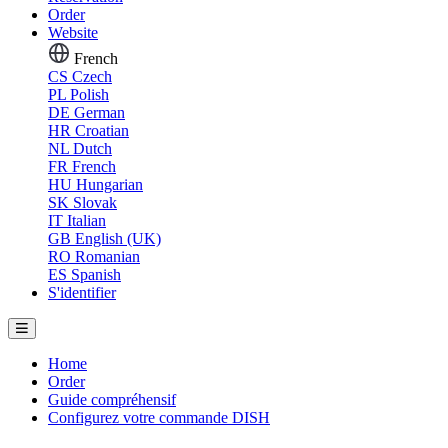
Order
Website
French
CS
Czech
PL
Polish
DE
German
HR
Croatian
NL
Dutch
FR
French
HU
Hungarian
SK
Slovak
IT
Italian
GB
English (UK)
RO
Romanian
ES
Spanish
S'identifier
Home
Order
Guide compréhensif
Configurez votre commande DISH