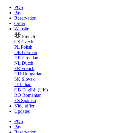
POS
Pay
Reservation
Order
Website
French
CS
Czech
PL
Polish
DE
German
HR
Croatian
NL
Dutch
FR
French
HU
Hungarian
SK
Slovak
IT
Italian
GB
English (UK)
RO
Romanian
ES
Spanish
S'identifier
Updates
POS
Pay
Reservation