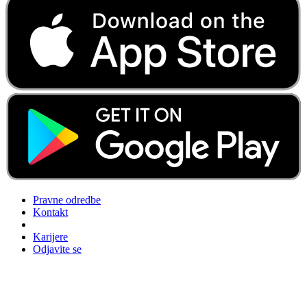
Pravne odredbe
Kontakt
Karijere
Odjavite se