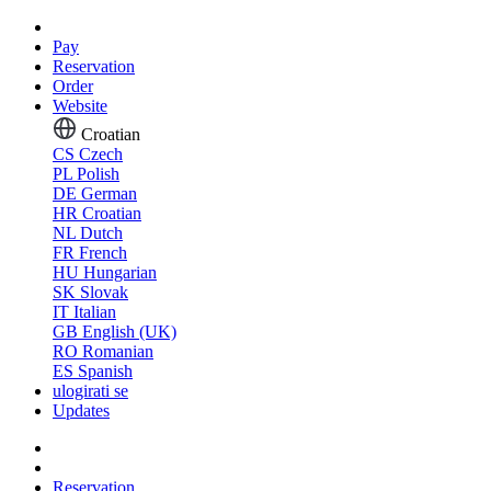
Pay
Reservation
Order
Website
Croatian
CS
Czech
PL
Polish
DE
German
HR
Croatian
NL
Dutch
FR
French
HU
Hungarian
SK
Slovak
IT
Italian
GB
English (UK)
RO
Romanian
ES
Spanish
ulogirati se
Updates
Reservation