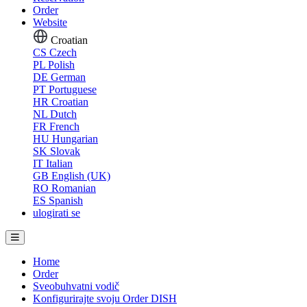
Order
Website
Croatian
CS
Czech
PL
Polish
DE
German
PT
Portuguese
HR
Croatian
NL
Dutch
FR
French
HU
Hungarian
SK
Slovak
IT
Italian
GB
English (UK)
RO
Romanian
ES
Spanish
ulogirati se
Home
Order
Sveobuhvatni vodič
Konfigurirajte svoju Order DISH