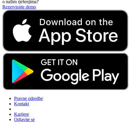
o našim rješenjima?
Rezervirajte demo
Pravne odredbe
Kontakt
Karijere
Odjavite se