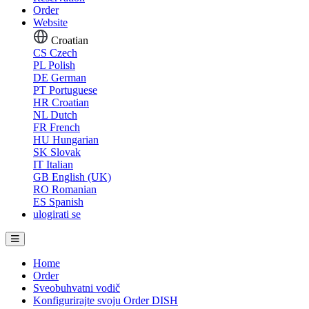
Order
Website
Croatian
CS
Czech
PL
Polish
DE
German
PT
Portuguese
HR
Croatian
NL
Dutch
FR
French
HU
Hungarian
SK
Slovak
IT
Italian
GB
English (UK)
RO
Romanian
ES
Spanish
ulogirati se
Home
Order
Sveobuhvatni vodič
Konfigurirajte svoju Order DISH