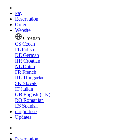
Pay
Reservation
Order
Website
Croatian
CS
Czech
PL
Polish
DE
German
HR
Croatian
NL
Dutch
FR
French
HU
Hungarian
SK
Slovak
IT
Italian
GB
English (UK)
RO
Romanian
ES
Spanish
ulogirati se
Updates
Reservation