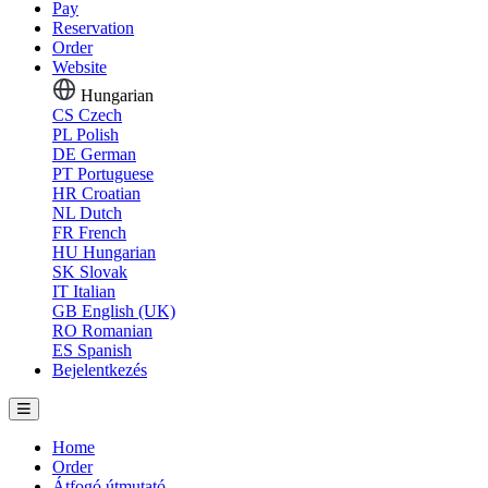
Pay
Reservation
Order
Website
Hungarian
CS
Czech
PL
Polish
DE
German
PT
Portuguese
HR
Croatian
NL
Dutch
FR
French
HU
Hungarian
SK
Slovak
IT
Italian
GB
English (UK)
RO
Romanian
ES
Spanish
Bejelentkezés
Home
Order
Átfogó útmutató