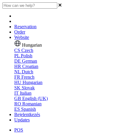
Reservation
Order
Website
Hungarian
CS
Czech
PL
Polish
DE
German
HR
Croatian
NL
Dutch
FR
French
HU
Hungarian
SK
Slovak
IT
Italian
GB
English (UK)
RO
Romanian
ES
Spanish
Bejelentkezés
Updates
POS