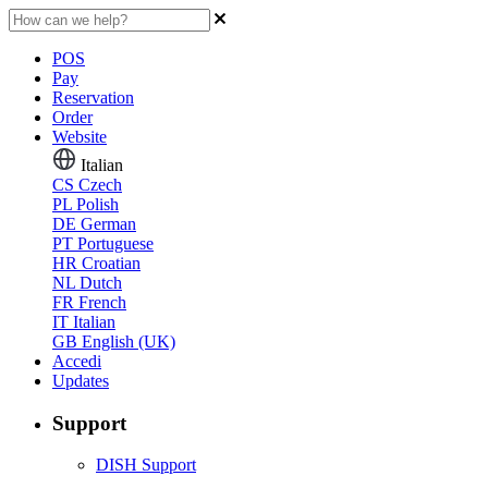
POS
Pay
Reservation
Order
Website
Italian
CS
Czech
PL
Polish
DE
German
PT
Portuguese
HR
Croatian
NL
Dutch
FR
French
IT
Italian
GB
English (UK)
Accedi
Updates
Support
DISH Support