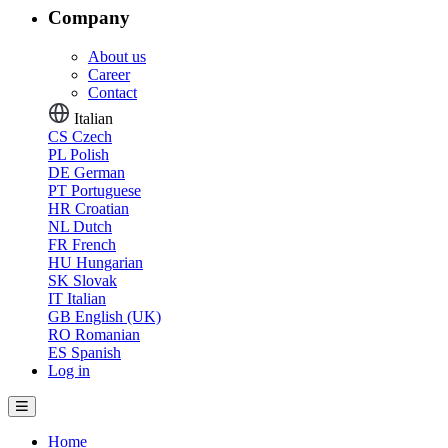
Company
About us
Career
Contact
Italian
CS
Czech
PL
Polish
DE
German
PT
Portuguese
HR
Croatian
NL
Dutch
FR
French
HU
Hungarian
SK
Slovak
IT
Italian
GB
English (UK)
RO
Romanian
ES
Spanish
Log in
Home