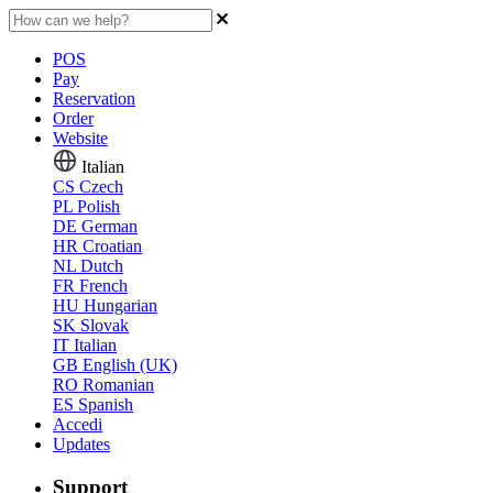
POS
Pay
Reservation
Order
Website
Italian
CS
Czech
PL
Polish
DE
German
HR
Croatian
NL
Dutch
FR
French
HU
Hungarian
SK
Slovak
IT
Italian
GB
English (UK)
RO
Romanian
ES
Spanish
Accedi
Updates
Support