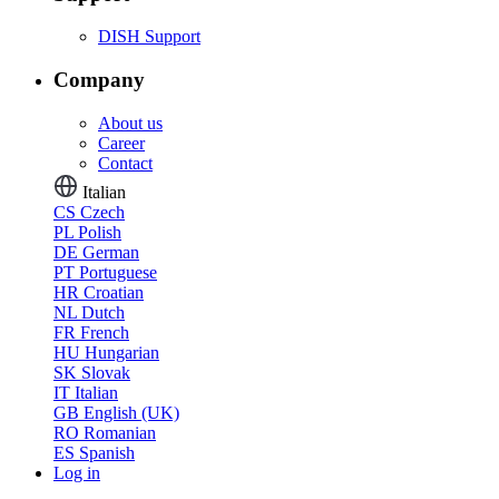
DISH Support
Company
About us
Career
Contact
Italian
CS
Czech
PL
Polish
DE
German
PT
Portuguese
HR
Croatian
NL
Dutch
FR
French
HU
Hungarian
SK
Slovak
IT
Italian
GB
English (UK)
RO
Romanian
ES
Spanish
Log in