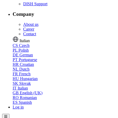
DISH Support
Company
About us
Career
Contact
Italian
CS
Czech
PL
Polish
DE
German
PT
Portuguese
HR
Croatian
NL
Dutch
FR
French
HU
Hungarian
SK
Slovak
IT
Italian
GB
English (UK)
RO
Romanian
ES
Spanish
Log in