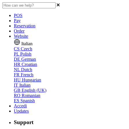
POS
Pay
Reservation
Order
Website
Italian
CS
Czech
PL
Polish
DE
German
HR
Croatian
NL
Dutch
FR
French
HU
Hungarian
IT
Italian
GB
English (UK)
RO
Romanian
ES
Spanish
Accedi
Updates
Support