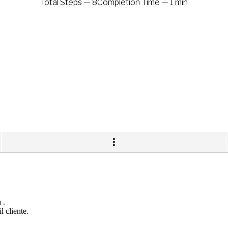
a
.
l cliente.