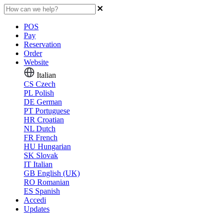
POS
Pay
Reservation
Order
Website
Italian
CS
Czech
PL
Polish
DE
German
PT
Portuguese
HR
Croatian
NL
Dutch
FR
French
HU
Hungarian
SK
Slovak
IT
Italian
GB
English (UK)
RO
Romanian
ES
Spanish
Accedi
Updates