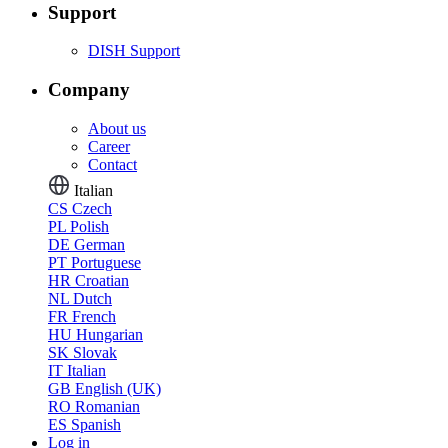
Support
DISH Support
Company
About us
Career
Contact
Italian
CS
Czech
PL
Polish
DE
German
PT
Portuguese
HR
Croatian
NL
Dutch
FR
French
HU
Hungarian
SK
Slovak
IT
Italian
GB
English (UK)
RO
Romanian
ES
Spanish
Log in