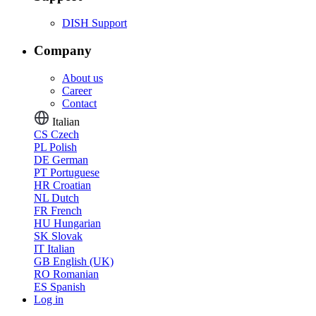
DISH Support
Company
About us
Career
Contact
Italian
CS
Czech
PL
Polish
DE
German
PT
Portuguese
HR
Croatian
NL
Dutch
FR
French
HU
Hungarian
SK
Slovak
IT
Italian
GB
English (UK)
RO
Romanian
ES
Spanish
Log in