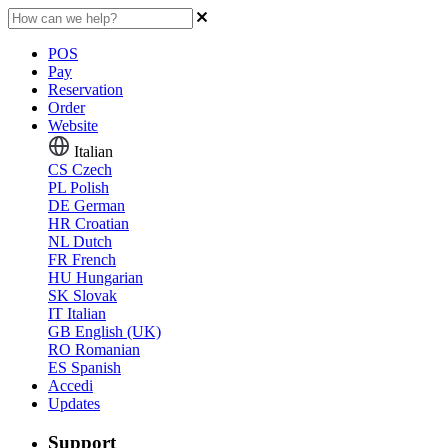
POS
Pay
Reservation
Order
Website
Italian
CS
Czech
PL
Polish
DE
German
HR
Croatian
NL
Dutch
FR
French
HU
Hungarian
SK
Slovak
IT
Italian
GB
English (UK)
RO
Romanian
ES
Spanish
Accedi
Updates
Support