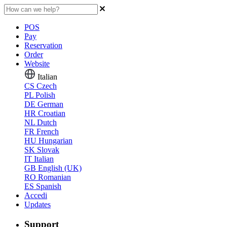
POS
Pay
Reservation
Order
Website
Italian
CS
Czech
PL
Polish
DE
German
HR
Croatian
NL
Dutch
FR
French
HU
Hungarian
SK
Slovak
IT
Italian
GB
English (UK)
RO
Romanian
ES
Spanish
Accedi
Updates
Support