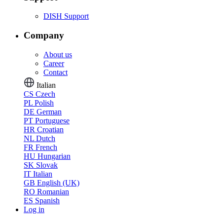
DISH Support
Company
About us
Career
Contact
Italian
CS
Czech
PL
Polish
DE
German
PT
Portuguese
HR
Croatian
NL
Dutch
FR
French
HU
Hungarian
SK
Slovak
IT
Italian
GB
English (UK)
RO
Romanian
ES
Spanish
Log in