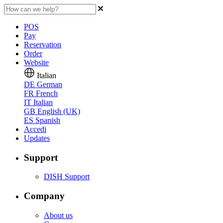
POS
Pay
Reservation
Order
Website
Italian
DE
German
FR
French
IT
Italian
GB
English (UK)
ES
Spanish
Accedi
Updates
Support
DISH Support
Company
About us