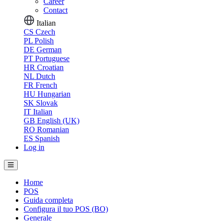
Career
Contact
Italian
CS
Czech
PL
Polish
DE
German
PT
Portuguese
HR
Croatian
NL
Dutch
FR
French
HU
Hungarian
SK
Slovak
IT
Italian
GB
English (UK)
RO
Romanian
ES
Spanish
Log in
Home
POS
Guida completa
Configura il tuo POS (BO)
Generale