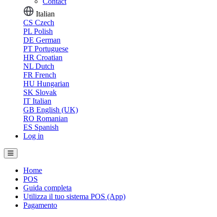
Contact
Italian
CS
Czech
PL
Polish
DE
German
PT
Portuguese
HR
Croatian
NL
Dutch
FR
French
HU
Hungarian
SK
Slovak
IT
Italian
GB
English (UK)
RO
Romanian
ES
Spanish
Log in
Home
POS
Guida completa
Utilizza il tuo sistema POS (App)
Pagamento