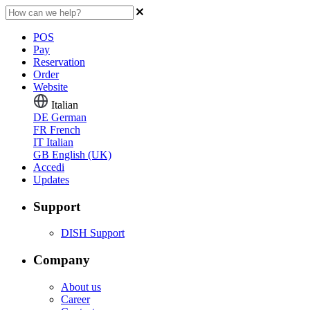
POS
Pay
Reservation
Order
Website
Italian
DE
German
FR
French
IT
Italian
GB
English (UK)
Accedi
Updates
Support
DISH Support
Company
About us
Career