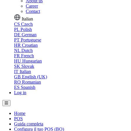
About us
Career
Contact
Italian
CS
Czech
PL
Polish
DE
German
PT
Portuguese
HR
Croatian
NL
Dutch
FR
French
HU
Hungarian
SK
Slovak
IT
Italian
GB
English (UK)
RO
Romanian
ES
Spanish
Log in
Home
POS
Guida completa
Configura il tuo POS (BO)