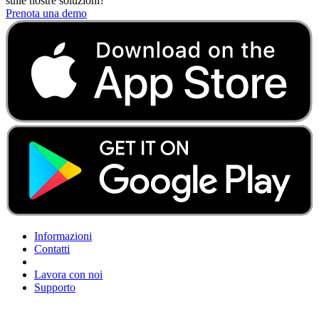
sulle nostre soluzioni?
Prenota una demo
Informazioni
Contatti
Lavora con noi
Supporto