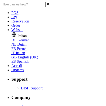
POS
Pay
Reservation
Order
Website
Italian
DE
German
NL
Dutch
FR
French
IT
Italian
GB
English (UK)
ES
Spanish
Accedi
Updates
Support
DISH Support
Company