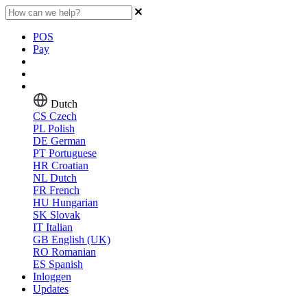
POS
Pay
Dutch
CS
Czech
PL
Polish
DE
German
PT
Portuguese
HR
Croatian
NL
Dutch
FR
French
HU
Hungarian
SK
Slovak
IT
Italian
GB
English (UK)
RO
Romanian
ES
Spanish
Inloggen
Updates