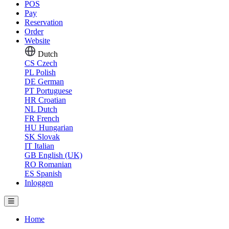
POS
Pay
Reservation
Order
Website
Dutch
CS
Czech
PL
Polish
DE
German
PT
Portuguese
HR
Croatian
NL
Dutch
FR
French
HU
Hungarian
SK
Slovak
IT
Italian
GB
English (UK)
RO
Romanian
ES
Spanish
Inloggen
Home