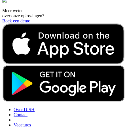
Meer weten
over onze oplossingen?
Boek een demo
Over DISH
Contact
Vacatures