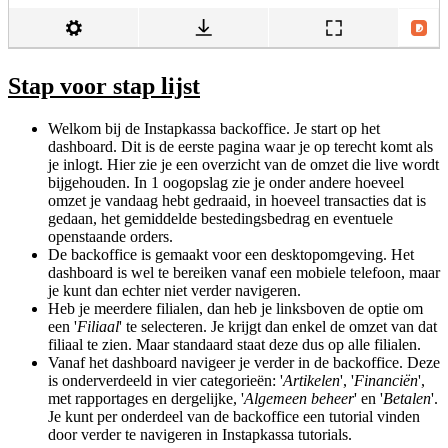
Stap voor stap lijst
Welkom bij de Instapkassa backoffice. Je start op het
dashboard. Dit is de eerste pagina waar je op terecht komt als
je inlogt. Hier zie je een overzicht van de omzet die live wordt
bijgehouden. In 1 oogopslag zie je onder andere hoeveel
omzet je vandaag hebt gedraaid, in hoeveel transacties dat is
gedaan, het gemiddelde bestedingsbedrag en eventuele
openstaande orders.
De backoffice is gemaakt voor een desktopomgeving. Het
dashboard is wel te bereiken vanaf een mobiele telefoon, maar
je kunt dan echter niet verder navigeren.
Heb je meerdere filialen, dan heb je linksboven de optie om
een '
Filiaal
' te selecteren. Je krijgt dan enkel de omzet van dat
filiaal te zien. Maar standaard staat deze dus op alle filialen.
Vanaf het dashboard navigeer je verder in de backoffice. Deze
is onderverdeeld in vier categorieën: '
Artikelen
', '
F
inanciën
',
met rapportages en dergelijke, '
Algemeen beheer
' en '
Betalen
'.
Je kunt per onderdeel van de backoffice een tutorial vinden
door verder te navigeren in Instapkassa tutorials.