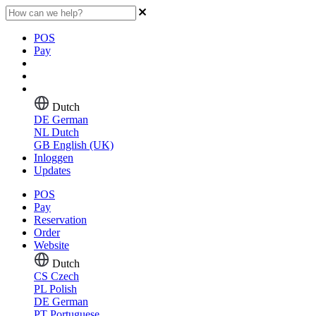
POS
Pay
Dutch
DE
German
NL
Dutch
GB
English (UK)
Inloggen
Updates
POS
Pay
Reservation
Order
Website
Dutch
CS
Czech
PL
Polish
DE
German
PT
Portuguese