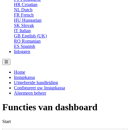
HR
Croatian
NL
Dutch
FR
French
HU
Hungarian
SK
Slovak
IT
Italian
GB
English (UK)
RO
Romanian
ES
Spanish
Inloggen
Home
Instapkassa
Uitgebreide handleiding
Configureer uw Instapkassa
Algemeen beheer
Functies van dashboard
Start