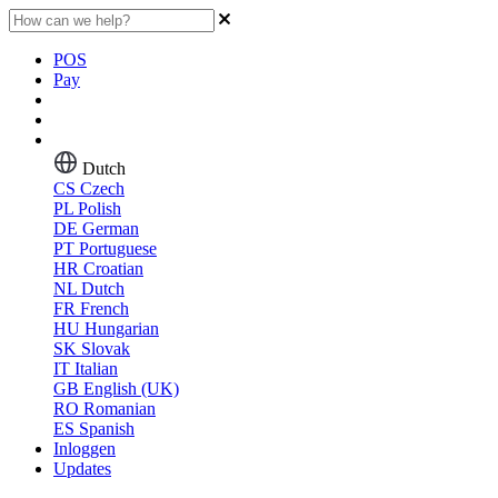
POS
Pay
Dutch
CS
Czech
PL
Polish
DE
German
PT
Portuguese
HR
Croatian
NL
Dutch
FR
French
HU
Hungarian
SK
Slovak
IT
Italian
GB
English (UK)
RO
Romanian
ES
Spanish
Inloggen
Updates