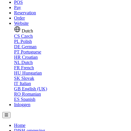
POS
Pay
Reservation
Order
Website
Dutch
CS
Czech
PL
Polish
DE
German
PT
Portuguese
HR
Croatian
NL
Dutch
FR
French
HU
Hungarian
SK
Slovak
IT
Italian
GB
English (UK)
RO
Romanian
ES
Spanish
Inloggen
Home
DISH-omgeving