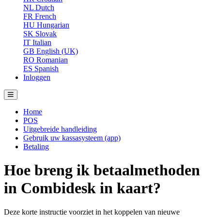
NL
Dutch
FR
French
HU
Hungarian
SK
Slovak
IT
Italian
GB
English (UK)
RO
Romanian
ES
Spanish
Inloggen
Home
POS
Uitgebreide handleiding
Gebruik uw kassasysteem (app)
Betaling
Hoe breng ik betaalmethoden
in Combidesk in kaart?
Deze korte instructie voorziet in het koppelen van nieuwe