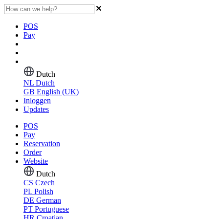
POS
Pay
Dutch
NL
Dutch
GB
English (UK)
Inloggen
Updates
POS
Pay
Reservation
Order
Website
Dutch
CS
Czech
PL
Polish
DE
German
PT
Portuguese
HR
Croatian