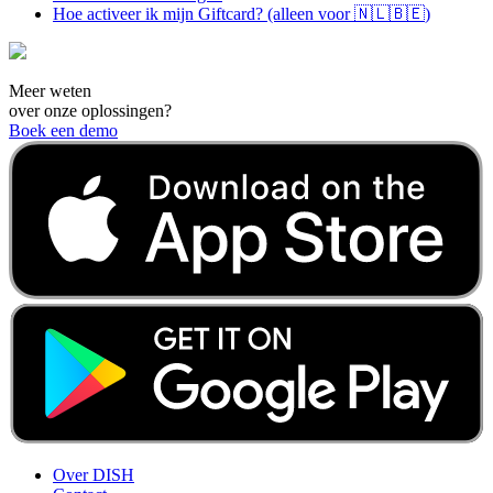
Hoe activeer ik mijn Giftcard? (alleen voor 🇳🇱🇧🇪)
Meer weten
over onze oplossingen?
Boek een demo
Over DISH