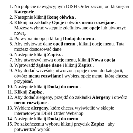
Na pulpicie nawigacyjnym DISH Order zacznij od kliknięcia
Kategorie
.
Następnie kliknij
ikonę ołówka
.
Kliknij na zakładkę
Opcje
i otwórz
menu rozwijane
.
Możesz wybrać wstępnie zdefiniowane
opcje
lub utworzyć
nową.
Po wybraniu opcji kliknij
Dodaj do menu
.
Aby edytować dane
opcji menu
, kliknij opcję menu. Tutaj
możesz dostosować dane.
Następnie kliknij
Zapisz
.
Aby utworzyć nową opcję menu, kliknij
Nowa opcja
.
Wprowadź
żądane dane
i kliknij
Zapisz
.
Aby dodać wcześniej utworzoną opcję menu do kategorii,
otwórz
menu rozwijane
i wybierz opcję menu, którą chcesz
przypisać.
Następnie kliknij
Dodaj do menu
.
Kliknij
Zapisz
.
Aby dodać alergeny, przejdź do zakładki
Alergeny
i otwórz
menu rozwijane
.
Wybierz
alergeny,
które chcesz wyświetlić w sklepie
internetowym DISH Order Webshop.
Następnie kliknij
Dodaj do menu
.
Po zakończeniu wyboru kliknij przycisk
Zapisz
, aby
potwierdzić wybór.