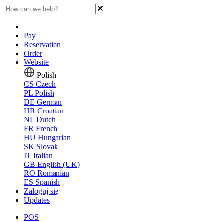
Pay
Reservation
Order
Website
Polish
CS
Czech
PL
Polish
DE
German
HR
Croatian
NL
Dutch
FR
French
HU
Hungarian
SK
Slovak
IT
Italian
GB
English (UK)
RO
Romanian
ES
Spanish
Zaloguj się
Updates
POS