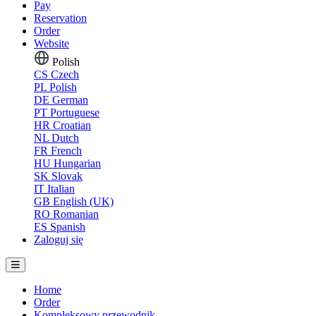
Pay
Reservation
Order
Website
Polish
CS
Czech
PL
Polish
DE
German
PT
Portuguese
HR
Croatian
NL
Dutch
FR
French
HU
Hungarian
SK
Slovak
IT
Italian
GB
English (UK)
RO
Romanian
ES
Spanish
Zaloguj się
Home
Order
Kompleksowy przewodnik